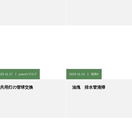
025.11.17
yukoのブログ
2025.11.13
清掃A
共用灯の管球交換
油塊 排水管清掃