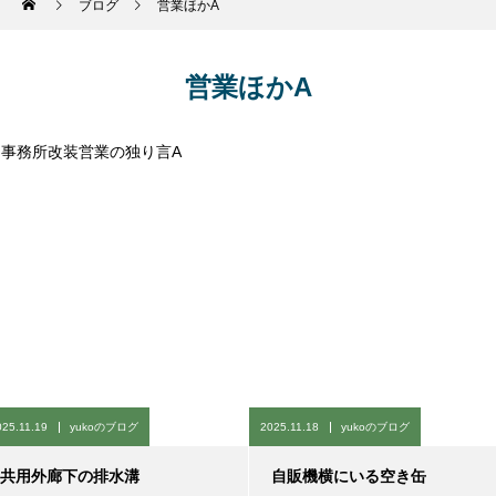
ブログ
営業ほかA
営業ほかA
事務所改装
営業の独り言A
025.11.19
yukoのブログ
2025.11.18
yukoのブログ
共用外廊下の排水溝
自販機横にいる空き缶