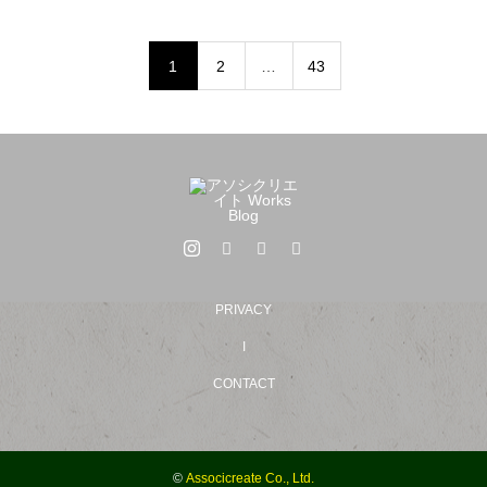
1
2
…
43
PRIVACY
I
CONTACT
©
Associcreate Co., Ltd.