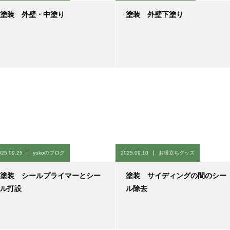
塗装 外壁・中塗り
塗装 外壁下塗り
025.09.25
yukoのブログ
2025.09.10
お役立ちグッズ
塗装 シールプライマーとシー
塗装 サイディングの間のシー
ル打設
ル除去