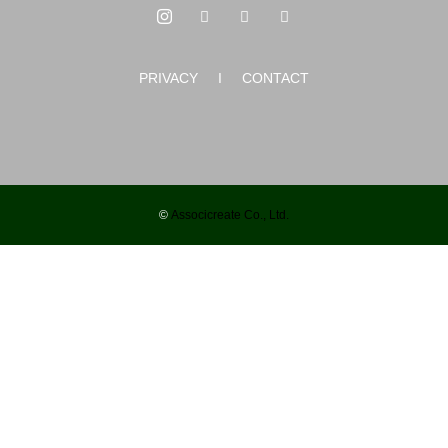
PRIVACY
I
CONTACT
キッチン扉シート張り
©
Associcreate Co., Ltd.