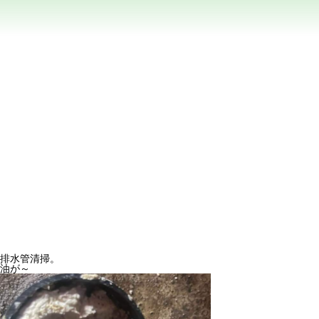
排水管清掃。
油が～