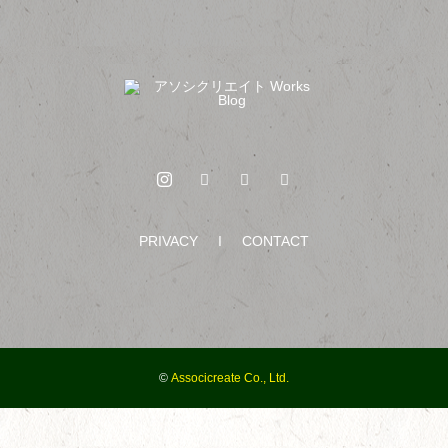
「処理済」ハンコ
PRIVACY
I
CONTACT
キッチン扉シート張り
©
Associcreate Co., Ltd.