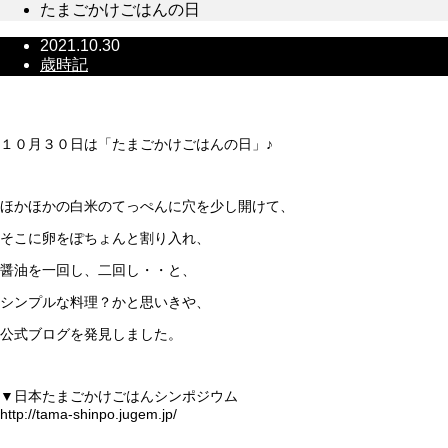
たまごかけごはんの日
2021.10.30
歳時記
たまごかけごはんの日
１０月３０日は「たまごかけごはんの日」♪
ほかほかの白米のてっぺんに穴を少し開けて、
そこに卵をぽちょんと割り入れ、
醤油を一回し、二回し・・と、
シンプルな料理？かと思いきや、
公式ブログを発見しました。
▼日本たまごかけごはんシンポジウム
http://tama-shinpo.jugem.jp/