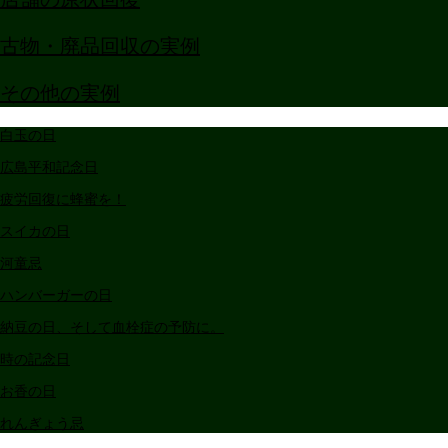
古物・廃品回収の実例
その他の実例
白玉の日
広島平和記念日
疲労回復に蜂蜜を！
スイカの日
河童忌
ハンバーガーの日
納豆の日、そして血栓症の予防に。
時の記念日
お香の日
れんぎょう忌