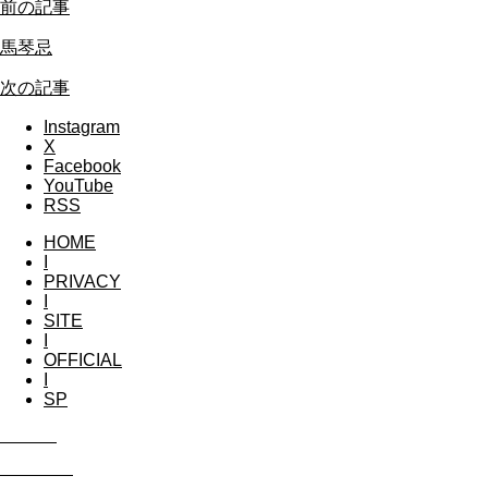
前の記事
馬琴忌
次の記事
Instagram
X
Facebook
YouTube
RSS
HOME
I
PRIVACY
I
SITE
I
OFFICIAL
I
SP
WORKS
CONTACT