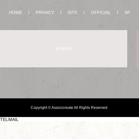
HOME
I
PRIVACY
I
SITE
I
OFFICIAL
I
SP
WORKS
Copyright © Associcreate All Rights Reserved.
TEL
MAIL