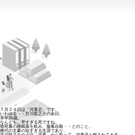
７月２４日は「河童忌」です。
いわゆる・・芥川龍之介の命日。
享年35歳。
なんとも、早すぎる死ですね。
致死量の睡眠薬を飲み、服毒自殺・・とのこと。
稀代の文豪の短すぎる生涯であり、
芥川龍之介の小説「河童」から取って、河童忌と称されてます。