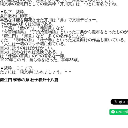
純文学の登竜門としての最高峰「芥川賞」は、つとに有名ですね。
▼以下、抜粋。
夏目漱石に師事し、
早熟な才能を開花させた芥川は『鼻』で文壇デビュー。
その作品の多くは短編である。
「芋粥」「藪の中」「地獄変」など、
『今昔物語集』『宇治拾遺物語』といった古典から題材をとったものが
『羅生門』『河童』など、多くの名作を生んだ。
また、「蜘蛛の糸」「杜子春」といった児童向けの作品も書いている。
「人生は一箱のマッチ箱に似ている。
重大に扱うのはばかばかしい。
重大に扱わなければ危険である。」
は『侏儒の言葉』の中の有名な一節。
1927年この日、自ら命を絶った。享年35歳。
▲抜粋、ここまで。
たまには、純文学にふれましょう。＾＾
羅生門 蜘蛛の糸 杜子春外十八篇