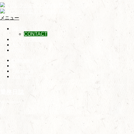
メニュー
NEWS
CONTACT
WORKS-BLOG
ABOUT
AREA
Instagram
X
Facebook
YouTube
業務日誌
WORKS-BLOG