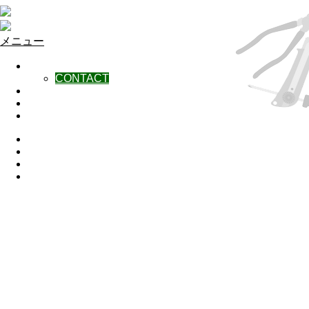
メニュー
NEWS
CONTACT
WORKS-BLOG
ABOUT
AREA
Instagram
X
Facebook
YouTube
業務日誌
WORKS-BLOG